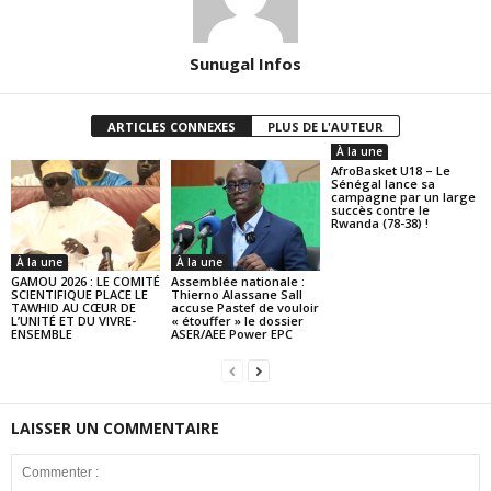
Sunugal Infos
ARTICLES CONNEXES
PLUS DE L'AUTEUR
À la une
AfroBasket U18 – Le
Sénégal lance sa
campagne par un large
succès contre le
Rwanda (78-38) !
À la une
À la une
GAMOU 2026 : LE COMITÉ
Assemblée nationale :
SCIENTIFIQUE PLACE LE
Thierno Alassane Sall
TAWHID AU CŒUR DE
accuse Pastef de vouloir
L’UNITÉ ET DU VIVRE-
« étouffer » le dossier
ENSEMBLE
ASER/AEE Power EPC
LAISSER UN COMMENTAIRE