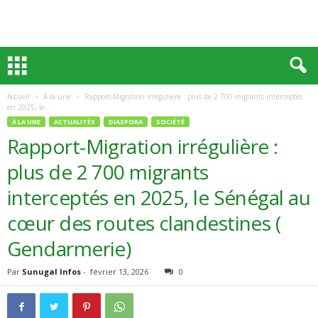
Accueil
À la une
Rapport-Migration irrégulière : plus de 2 700 migrants interceptés
en 2025, le...
À LA UNE
ACTUALITÉS
DIASPORA
SOCIÉTÉ
Rapport-Migration irrégulière :
plus de 2 700 migrants
interceptés en 2025, le Sénégal au
cœur des routes clandestines (
Gendarmerie)
Par
Sunugal Infos
-
février 13, 2026
0