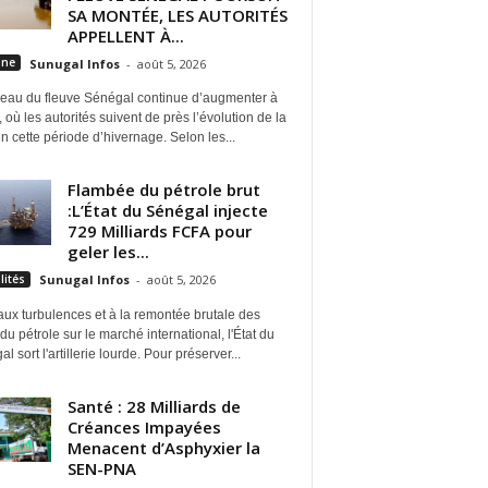
SA MONTÉE, LES AUTORITÉS
APPELLENT À...
une
Sunugal Infos
-
août 5, 2026
veau du fleuve Sénégal continue d’augmenter à
 où les autorités suivent de près l’évolution de la
n cette période d’hivernage. Selon les...
Flambée du pétrole brut
:L’État du Sénégal injecte
729 Milliards FCFA pour
geler les...
lités
Sunugal Infos
-
août 5, 2026
ux turbulences et à la remontée brutale des
du pétrole sur le marché international, l'État du
l sort l'artillerie lourde. Pour préserver...
Santé : 28 Milliards de
Créances Impayées
Menacent d’Asphyxier la
SEN-PNA