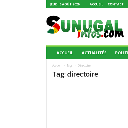
JEUDI 6 AOÛT 2026
ACCUEIL
CONTACT
S
u
n
u
g
a
l
ACCUEIL
ACTUALITÉS
POLIT
I
n
Accueil
Tags
Directoire
f
Tag: directoire
o
s