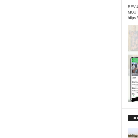
REVU
MOUH
https
DE