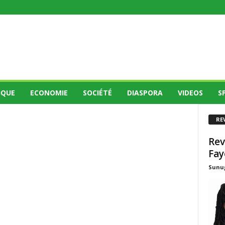
IQUE
ECONOMIE
SOCIÉTÉ
DIASPORA
VIDEOS
S
RE
Rev
Fay
Sunug