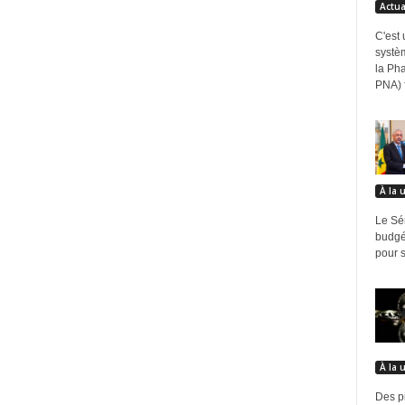
Actua
C'est 
systè
la Ph
PNA) fa
À la 
Le Sén
budgé
pour s
À la 
Des p