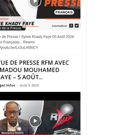
 de la Presse
 de Presse ! Sylvie Khady Faye 05 Août 2026
on Française…Rewmi
://youtu.be/Ls3uLl406CY
UE DE PRESSE RFM AVEC
MADOU MOUHAMED
AYE – 5 AOÛT...
al Infos
-
août 5, 2026