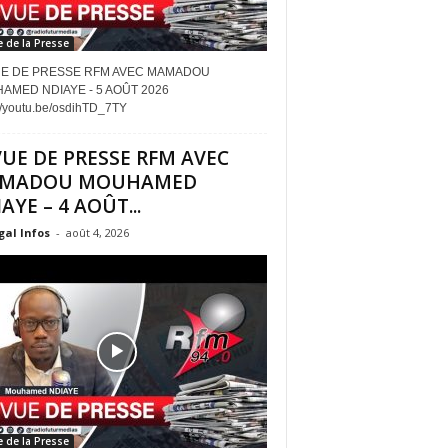
 de la Presse
E DE PRESSE RFM AVEC MAMADOU
AMED NDIAYE - 5 AOÛT 2026
://youtu.be/osdihTD_7TY
UE DE PRESSE RFM AVEC
MADOU MOUHAMED
AYE – 4 AOÛT...
al Infos
-
août 4, 2026
 de la Presse