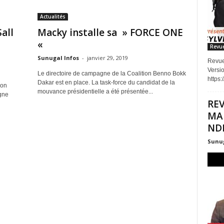
Actualités
all
Macky installe sa » FORCE ONE
«
Revue
Sunugal Infos
-
janvier 29, 2019
Revue
Versi
Le directoire de campagne de la Coalition Benno Bokk
https
Dakar est en place. La task-force du candidat de la
son
mouvance présidentielle a été présentée...
gne
REV
MA
NDI
Sunug