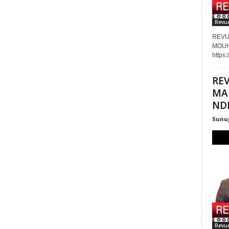
Revue
REVU
MOUH
https
REV
MA
NDI
Sunug
Revue