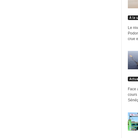
À la 
Le ni
Podor,
crue e
Actua
Face a
cours 
Sénéga