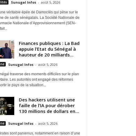
lités
Sunugal Infos
-
août 5, 2026
une véritable épée de Damoclès qui pèse sur le
me de santé sénégalais. La Société Nationale de
armacie Nationale d’Approvisionnement (SEN-
it...
Finances publiques : La Bad
appuie l’Etat du Sénégal à
hauteur de 20 milliards...
une
Sunugal Infos
-
août 5, 2026
égal traverse des moments difficiles sur le plan
taire. Les autorités ont engagé des réformes
ortir le pays de la situation...
Des hackers utilisent une
faille de l’IA pour dérober
130 millions de dollars en...
une
Sunugal Infos
-
août 5, 2026
irates sont parvenus, notamment en raison d’une