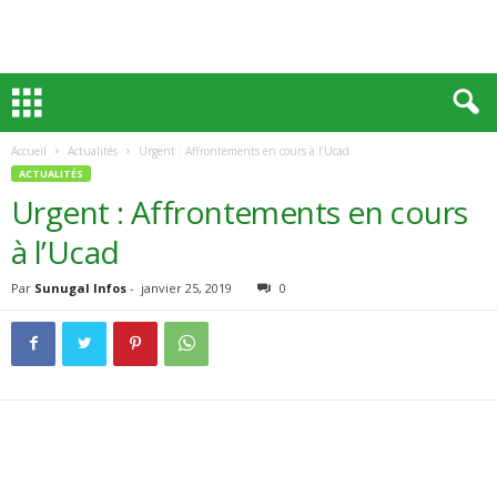
Accueil
Actualités
Urgent : Affrontements en cours à l’Ucad
ACTUALITÉS
Urgent : Affrontements en cours
à l’Ucad
Par
Sunugal Infos
-
janvier 25, 2019
0