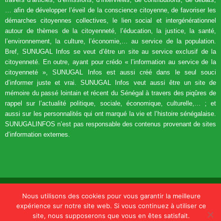
… afin de développer l’éveil de la conscience citoyenne, de favoriser les
démarches citoyennes collectives, le lien social et intergénérationnel
autour de thèmes de la citoyenneté, l’éducation, la justice, la santé,
l’environnement, la culture, l’économie,… au service de la population.
Bref, SUNUGAL Infos se veut d’être un site au service exclusif de la
citoyenneté. En outre, ayant pour crédo « l’information au service de la
citoyenneté », SUNUGAL Infos est aussi créé dans le seul souci
d’informer juste et vrai. SUNUGAL Infos veut aussi être un site de
mémoire du passé lointain et récent du Sénégal à travers des piqûres de
rappel sur l’actualité politique, sociale, économique, culturelle,… ; et
aussi sur les personnalités qui ont marqué la vie et l’histoire sénégalaise.
SUNUGALINFOS n’est pas responsable des contenus provenant de sites
d’information externes.
Accueil
Actualités
Politique
Economie
Société
Diaspora
Nous utilisons des cookies pour vous garantir la meilleure
Videos
Sports
expérience sur notre site web. Si vous continuez à utiliser ce
© Sunugalinfos par SENGRAPH
site, nous supposerons que vous en êtes satisfait.