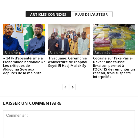
ARTICLES CONNEXES
PLUS DE L'AUTEUR
À la une
À la une
Actualités
« 34 % d’absentéisme à
Tivaouane: Cérémonie
Cocaïne sur l’axe Paris-
l’Assemblée nationale » :
d’ouverture de l’hôpital
Dakar : une fausse
Les critiques de
Seydi El Hadj Malick Sy
livraison permet à
Aldiouma Sow aux
l’OCRTIS de remonter un
députés de la majorité
réseau, trois suspects
interpellés
LAISSER UN COMMENTAIRE