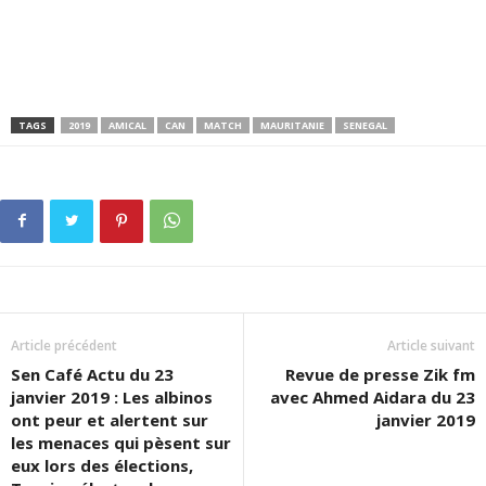
TAGS
2019
AMICAL
CAN
MATCH
MAURITANIE
SENEGAL
Article précédent
Article suivant
Sen Café Actu du 23
Revue de presse Zik fm
janvier 2019 : Les albinos
avec Ahmed Aidara du 23
ont peur et alertent sur
janvier 2019
les menaces qui pèsent sur
eux lors des élections,