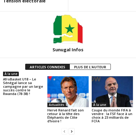
Tension électorale
Sunugal Infos
ARTICLES CONNEXES
PLUS DE L'AUTEUR
À la une
AfroBasket U18 – Le
Sénégal lance sa
campagne par un large
succès contre le
Rwanda (78-38) !
Actualités
À la une
Hervé Renard fait son
Coupe du monde FIFA à
retour à la tête des
vendre : la FSF face à un
Éléphants de Côte
choix à 23 milliards de
d’Ivoire !
FCFA