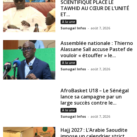
SCIENTIFIQUE PLACE LE
TAWHID AU CŒUR DE L’UNITÉ
ET...
À la une
Sunugal Infos
-
août 7, 2026
Assemblée nationale : Thierno
Alassane Sall accuse Pastef de
vouloir « étouffer » le...
À la une
Sunugal Infos
-
août 7, 2026
AfroBasket U18 – Le Sénégal
lance sa campagne par un
large succès contre le...
À la une
Sunugal Infos
-
août 7, 2026
Hajj 2027 : L’Arabie Saoudite
impose un calendrier strict