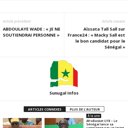
Article précédent
Article suivant
ABDOULAYE WADE : « JE NE
Aïssata Tall Sall sur
SOUTIENDRAI PERSONNE »
France24 : « Macky Sall est
le bon candidat pour le
Sénégal »
Sunugal Infos
ARTICLES CONNEXES
PLUS DE L'AUTEUR
À la une
AfroBasket U18 – Le
Sénégal lance sa
campagne par un large