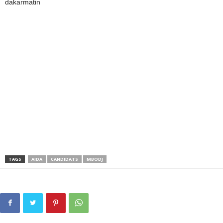
dakarmatin
TAGS
AIDA
CANDIDATS
MBODJ